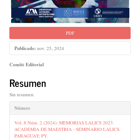
PDF
Publicado:
nov. 25, 2024
Contenido
Comité Editorial
principal
Resumen
del
artículo
Sin resumen.
Detalles
Número
del
Vol. 8 Núm. 2 (2024): MEMORIAS LALICS 2023.
artículo
ACADEMIA DE MAESTRIA - SEMINARIO LALICS.
PARAGUAY; PY.