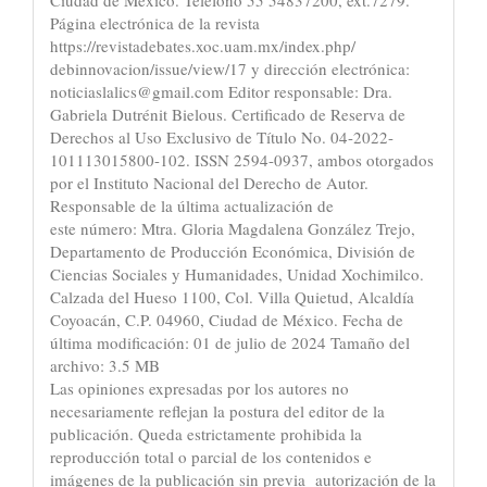
Ciudad de México. Teléfono 55 54837200, ext.7279.
Página electrónica de la revista
https://revistadebates.xoc.uam.mx/index.php/
debinnovacion/issue/view/17 y dirección electrónica:
noticiaslalics@gmail.com Editor responsable: Dra.
Gabriela Dutrénit Bielous. Certificado de Reserva de
Derechos al Uso Exclusivo de Título No. 04-2022-
101113015800-102. ISSN 2594-0937, ambos otorgados
por el Instituto Nacional del Derecho de Autor.
Responsable de la última actualización de
este número: Mtra. Gloria Magdalena González Trejo,
Departamento de Producción Económica, División de
Ciencias Sociales y Humanidades, Unidad Xochimilco.
Calzada del Hueso 1100, Col. Villa Quietud, Alcaldía
Coyoacán, C.P. 04960, Ciudad de México. Fecha de
última modificación: 01 de julio de 2024 Tamaño del
archivo: 3.5 MB
Las opiniones expresadas por los autores no
necesariamente reflejan la postura del editor de la
publicación. Queda estrictamente prohibida la
reproducción total o parcial de los contenidos e
imágenes de la publicación sin previa autorización de la