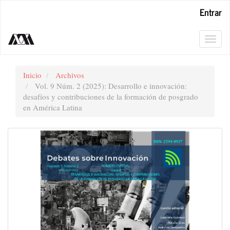
Navegación
Entrar
principal
Contenido
principal
Toggl
Barra
navig
lateral
Inicio
Archivos
Vol. 9 Núm. 2 (2025): Desarrollo e innovación:
desafíos y contribuciones de la formación de posgrado
en América Latina